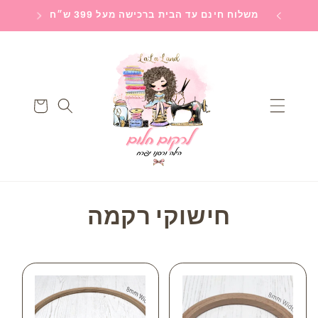
Skip to
 לחלום
משלוח חינם עד הבית ברכישה מעל 399 ש״ח
משל
content
עגלה
ק
חישוקי רקמה
ו
ל
ק