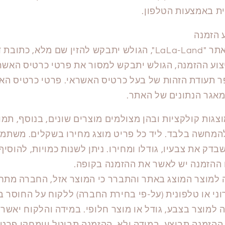
ת באמצעות הטלפון.
ע הזמנה
לפני ביצוע ההזמנה באתר "LaLa-Land", הגולש יתבקש להזין שם
יצוע ההזמנה, הגולש יתבקש למסור את פרטי כרטיס האש
פר תעודת הזהות של בעל כרטיס האשראי. פרטי כרטיס הא
מאגר הנתונים של האתר.
ר "LaLa-Land" מוצגות קולקציות ובהן מצולמים מוצרים שונים, בנוסף,
להמחשה בלבד. ליד כל פריט מוצג מחירו בשקלים. משתמש
דק את צבעיו, גודלו ומחירו. ניתן לשנות כמויות, להוסיף
 ההזמנה יש לאשר את ההזמנה בקופה.
למוצר המוצג באתר והתברר כי המוצר אזל, החברה מתחי
י או טלפונית (על-פי בחירת החברה) ללקוח על החוסר 
 למוצר בצבע, גודל או מוצר חלופי. במידה והלקוח יאשר