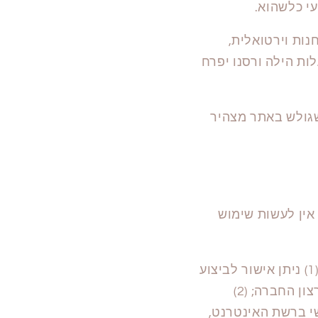
עי כלשהוא.
נהל חנות וירטואלית,
ות הילה ורסנו יפרח
שגולש באתר מצהיר
אין לעשות שימוש
הזמנתו של הרוכש לקבלת מוצרים תתקבל בתנאי שנתמלאו כל התנאים הבאים: (1) ניתן אישור לביצוע
העסקה מחברת האשראי של הרוכש ו/או התשלום הוסדר בדרך אחרת לשביעות רצון החברה; (2)
אלקטרוני אישי ברשת האינטרנט,