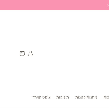
משלוח ללוקר חינם ברכישה מעל 299 ש״ח
Log
עגלה
in
ות
מתנות קטנות
תינוקות
גיפט קארד