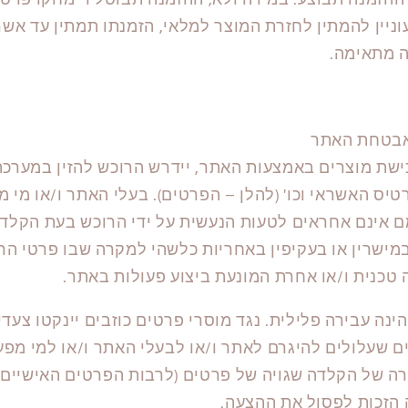
 ההזמנה תבוצע. במידה ולא, ההזמנה תבוטל ויימחקו פרט
וניין להמתין לחזרת המוצר למלאי, הזמנתו תמתין עד אשר
ה מתאימה.
אבטחת האתר
שת מוצרים באמצעות האתר, יידרש הרוכש להזין במערכת
יס האשראי וכו' (להלן – הפרטים). בעלי האתר ו/או מי מפע
ם אינם אחראים לטעות הנעשית על ידי הרוכש בעת הקלדת 
במישרין או בעקיפין באחריות כלשהי למקרה שבו פרטי הר
 טכנית ו/או אחרת המונעת ביצוע פעולות באתר.
ינה עבירה פלילית. נגד מוסרי פרטים כוזבים יינקטו צעד
קים שעלולים להיגרם לאתר ו/או לבעלי האתר ו/או למי מפעי
רה של הקלדה שגויה של פרטים (לרבות הפרטים האישיים 
 הזכות לפסול את ההצעה.