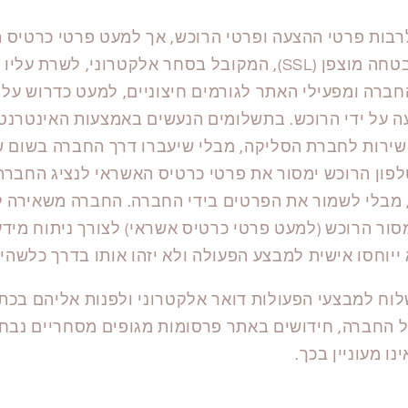
בות פרטי ההצעה ופרטי הרוכש, אך למעט פרטי כרטיס ה
באמצעות פרוטוקול אבטחה מוצפן (SSL), המקובל בסחר אלקטרונ
 החברה ומפעילי האתר לגורמים חיצוניים, למעט כדרוש ע
ה על ידי הרוכש. בתשלומים הנעשים באמצעות האינטרנט,
שירות לחברת הסליקה, מבלי שיעברו דרך החברה בשום ש
ון הרוכש ימסור את פרטי כרטיס האשראי לנציג החברה, ו
מבלי לשמור את הפרטים בידי החברה. החברה משאירה ל
ר הרוכש (למעט פרטי כרטיס אשראי) לצורך ניתוח מידע
ייוחסו אישית למבצע הפעולה ולא יזהו אותו בדרך כלשהיא
וח למבצעי הפעולות דואר אלקטרוני ולפנות אליהם בכתב
 החברה, חידושים באתר פרסומות מגופים מסחריים נבחרי
נו מעוניין בכך.