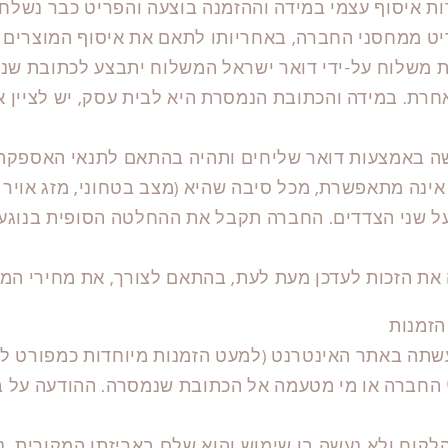
ת איסוף עצמי במידה וההזמנה בוצעה והפריט כבר נשלח.
ריט ממחסני החברה, באחריותו לתאם את איסוף המוצרים 
 משלוח על-ידי דואר ישראל המשלוח יתבצע לכתובת שנ
אחרת. במידה והכתובת הנמסרת היא לבית עסק, יש לציין 
 באמצעות דואר שליחים ותהיה בהתאם לתנאי האספקה 
נה מתאפשרת, מכל סיבה שהיא (מצב בטחוני, מזג אויר ו
על שני הצדדים. החברה תקבל את ההחלטה הסופית בנוגע 
ת הזכות לעדכן מעת לעת, בהתאם לצורך, את מחירי המש
הזמנות
שתה באתר האינטרנט (למעט הזמנות מיוחדות כמפורט למט
י החברה או מי מטעמה אל הכתובת שנמסרה. ההודעה על 
לקוח ולא נעשה בו שימוש והוא שלם באריזתו המקורית, נ