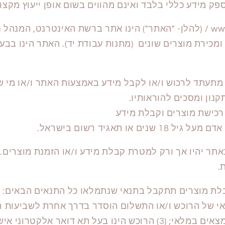
פק מידע כללי בלבד ואינם מהווים בשום אופן ייעוץ מקצו
אתר www.lala-land.co.il / (להלן- "האתר") הינו אתר ברשת האינטרנט, המ
ומכירת מוצרים שונים (מתנות עבודת יד). האתר הינו בבעל
 מתעתד לרכוש ו/או לקבל מידע באמצעות האתר ו/או מי 
נון ומסכים להוראותיו.
רכישת מוצרים וקבלת מידע
ם או תאגיד רשום בישראל.
ר יהיו אך ורק למטרת קבלת מידע ו/או הזמנת מוצרים. 
.
המוצרים המבוקשים נמצאים במלאי; (3) הרוכש הינו בעל תא דואר 