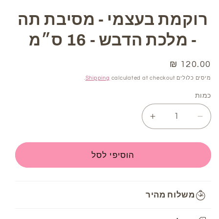
modal
רוקמת בעצמי - מסיבת תה
- מלכת הדבש - 16 ס״מ
מחיר
120.00 ₪
רגיל
מיסים כלולים
calculated at checkout.
Shipping
כמות
Increase
Decrease
quantity
quantity
for
for
רוקמת
רוקמת
הוסיפי לסל
בעצמי
בעצמי
-
-
מסיבת
מסיבת
משלוח מהיר
תה
תה
-
-