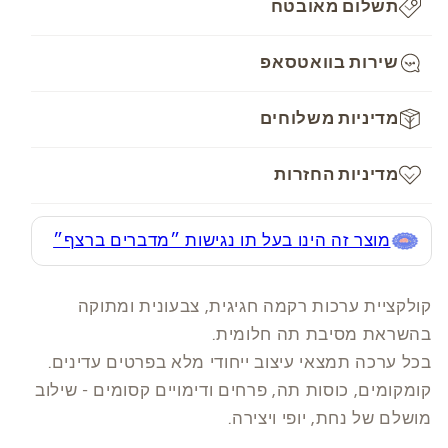
מלכת
מלכת
תשלום מאובטח
הדבש
הדבש
-
-
שירות בוואטסאפ
16
16
ס״מ
ס״מ
מדיניות משלוחים
מדיניות החזרות
מוצר זה הינו בעל תו נגישות ״מדברים ברצף״
קולקציית ערכות רקמה חגיגית, צבעונית ומתוקה
בהשראת מסיבת תה חלומית.
בכל ערכה תמצאי עיצוב ייחודי מלא בפרטים עדינים.
קומקומים, כוסות תה, פרחים ודימויים קסומים - שילוב
מושלם של נחת, יופי ויצירה.