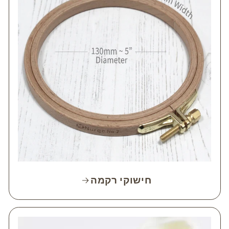
חישוקי רקמה