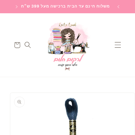
Skip to
חלום
משלוח חינם עד הבית ברכישה מעל 399 ש״ח
משלוח
content
עגלה
Skip to
product
information