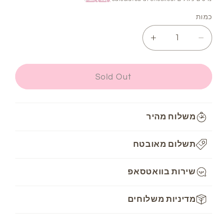
כמות
Increase
Decrease
quantity
quantity
for
for
חוט
חוט
Sold Out
רקמה
רקמה
DMC
DMC
Mouline
Mouline
משלוח מהיר
-
-
3750
3750
תשלום מאובטח
שירות בוואטסאפ
מדיניות משלוחים