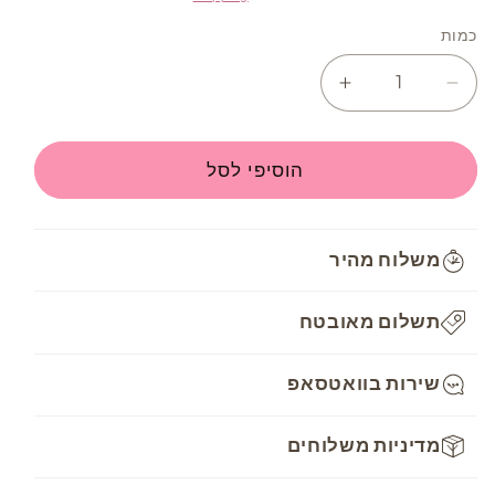
כמות
Increase
Decrease
quantity
quantity
for
for
חוט
חוט
הוסיפי לסל
רקמה
רקמה
DMC
DMC
Mouline
Mouline
משלוח מהיר
-
-
3830
3830
תשלום מאובטח
שירות בוואטסאפ
מדיניות משלוחים