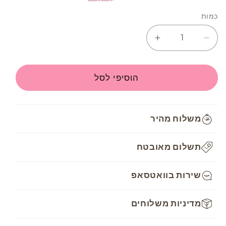
כמות
Increase
Decrease
quantity
quantity
for
for
חוט
חוט
הוסיפי לסל
רקמה
רקמה
DMC
DMC
Mouline
Mouline
משלוח מהיר
-
-
434
434
תשלום מאובטח
שירות בוואטסאפ
מדיניות משלוחים