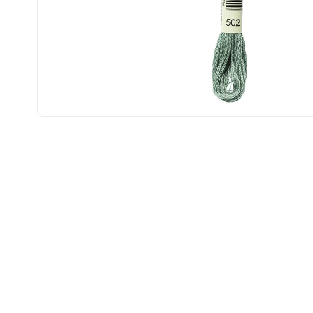
Open
media
1
in
modal