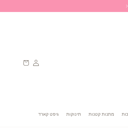
משלוח ללוקר חינם ברכישה מעל 299 ש״ח
Log
עגלה
in
ות
מתנות קטנות
תינוקות
גיפט קארד