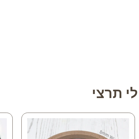
י תרצי