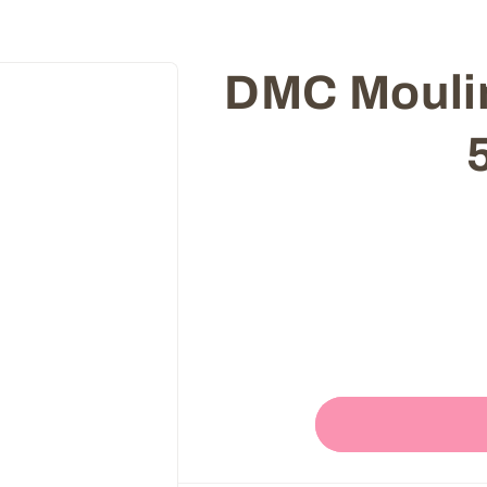
Skip to
קמה DMC Mouline -
product
information