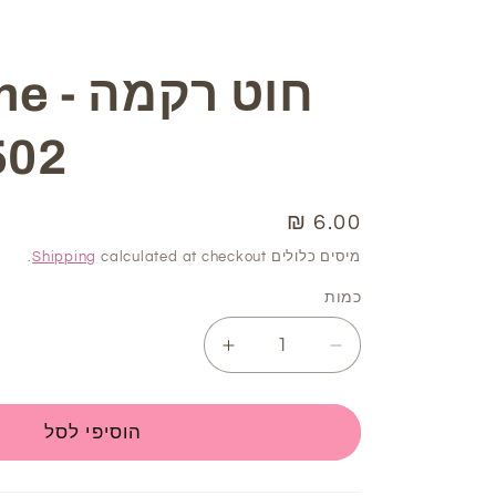
חוט ר
502
6.00 ₪
מחיר
רגיל
מיסים כלולים
calculated at checkout.
Shipping
כמות
Increase
Decrease
quantity
quantity
for
for
חוט
חוט
הוסיפי לסל
רקמה
רקמה
DMC
DMC