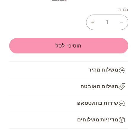
כמות
Increase
Decrease
quantity
quantity
for
for
חוט
חוט
הוסיפי לסל
רקמה
רקמה
DMC
DMC
Mouline
Mouline
משלוח מהיר
-
-
553
553
תשלום מאובטח
שירות בוואטסאפ
מדיניות משלוחים