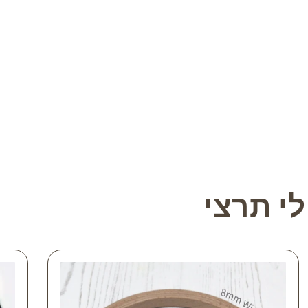
י תרצי