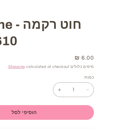
חוט ר
610
6.00 ₪
מחיר
רגיל
מיסים כלולים
calculated at checkout.
Shipping
כמות
Increase
Decrease
quantity
quantity
for
for
חוט
חוט
הוסיפי לסל
רקמה
רקמה
DMC
DMC