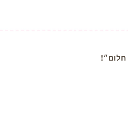
חלום״!