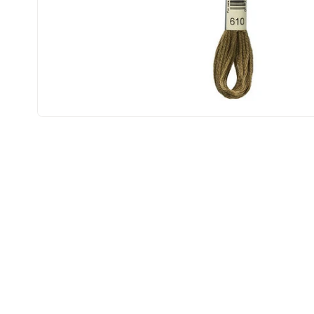
Open
media
1
in
modal