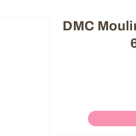
Skip to
קמה DMC Mouline -
product
information