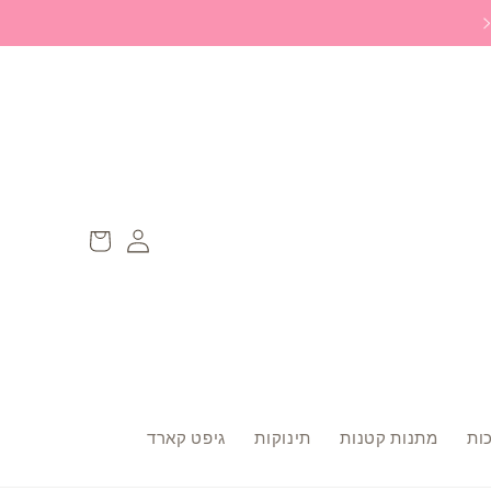
משלוח ללוקר חינם ברכישה מעל 299 ש״ח
Log
עגלה
in
ות
מתנות קטנות
תינוקות
גיפט קארד