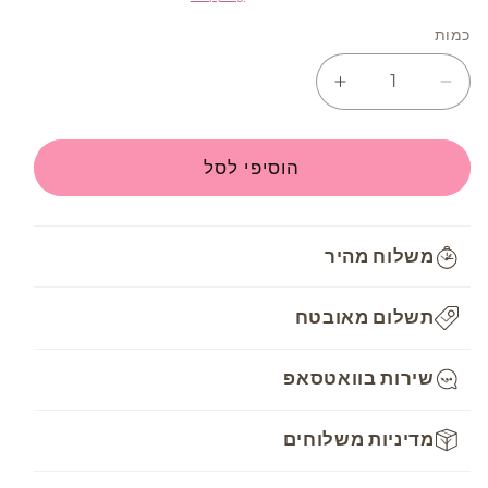
כמות
Increase
Decrease
quantity
quantity
for
for
חוט
חוט
הוסיפי לסל
רקמה
רקמה
DMC
DMC
Mouline
Mouline
משלוח מהיר
-
-
813
813
תשלום מאובטח
שירות בוואטסאפ
מדיניות משלוחים