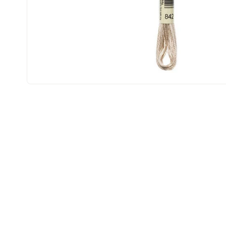
Open
media
1
in
modal