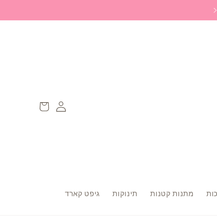
משלוח ללוקר חינם ברכישה מעל 299 ש״ח
Log
עגלה
in
ות
מתנות קטנות
תינוקות
גיפט קארד