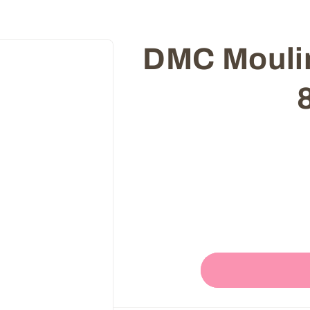
Skip to
קמה DMC Mouline -
product
information