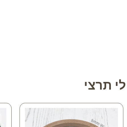
י תרצי