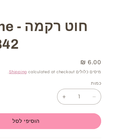
חוט ר
842
6.00 ₪
מחיר
רגיל
מיסים כלולים
calculated at checkout.
Shipping
כמות
Increase
Decrease
quantity
quantity
for
for
חוט
חוט
הוסיפי לסל
רקמה
רקמה
DMC
DMC