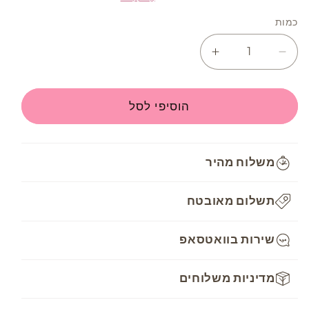
כמות
Increase
Decrease
quantity
quantity
for
for
חוט
חוט
הוסיפי לסל
רקמה
רקמה
DMC
DMC
Mouline
Mouline
משלוח מהיר
-
-
907
907
תשלום מאובטח
שירות בוואטסאפ
מדיניות משלוחים