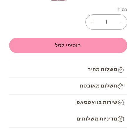
כמות
Increase
Decrease
quantity
quantity
for
for
חוט
חוט
הוסיפי לסל
רקמה
רקמה
DMC
DMC
Mouline
Mouline
משלוח מהיר
-
-
917
917
תשלום מאובטח
שירות בוואטסאפ
מדיניות משלוחים