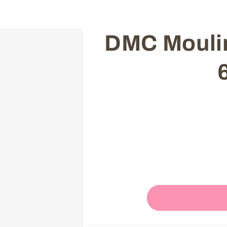
Skip to
קמה DMC Mouline -
product
information