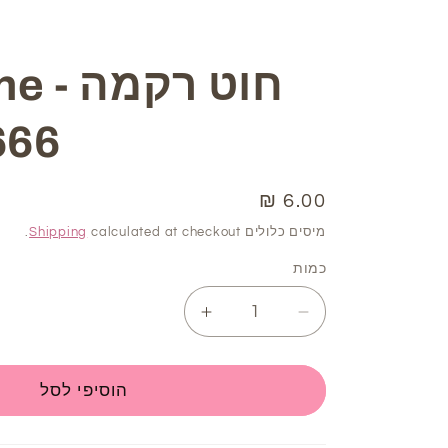
חוט ר
666
6.00 ₪
מחיר
רגיל
מיסים כלולים
calculated at checkout.
Shipping
כמות
Increase
Decrease
quantity
quantity
for
for
חוט
חוט
הוסיפי לסל
רקמה
רקמה
DMC
DMC