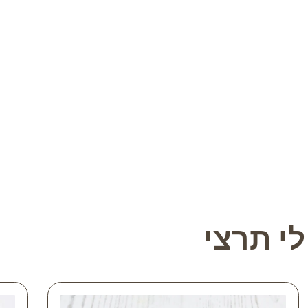
י תרצי