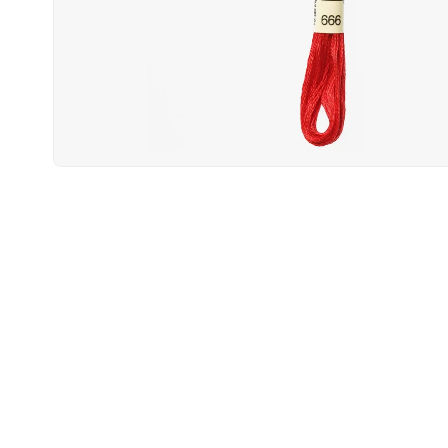
Open
media
1
in
modal