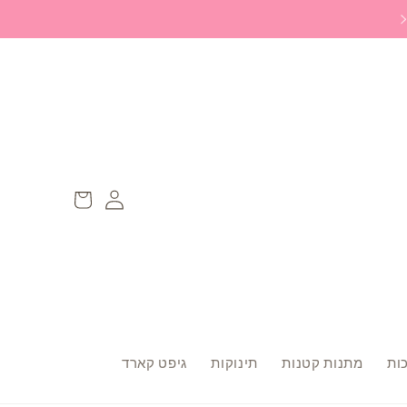
משלוח ללוקר חינם ברכישה מעל 299 ש״ח
Log
עגלה
in
ות
מתנות קטנות
תינוקות
גיפט קארד