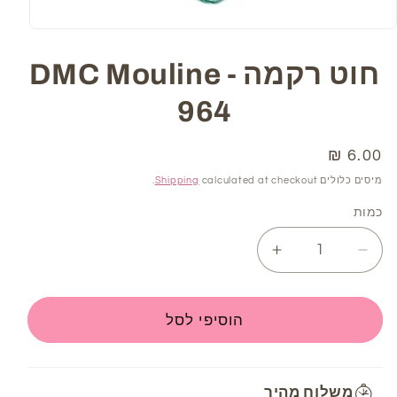
Open
media
1
חוט רקמה DMC Mouline -
in
modal
964
6.00 ₪
מחיר
רגיל
מיסים כלולים
calculated at checkout.
Shipping
כמות
Increase
Decrease
quantity
quantity
for
for
חוט
חוט
הוסיפי לסל
רקמה
רקמה
DMC
DMC
Mouline
Mouline
משלוח מהיר