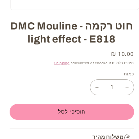
Open
media
1
חוט רקמה DMC Mouline -
in
modal
light effect - E818
מחיר
10.00 ₪
רגיל
מיסים כלולים
calculated at checkout.
Shipping
כמות
Increase
Decrease
quantity
quantity
for
for
חוט
חוט
הוסיפי לסל
רקמה
רקמה
DMC
DMC
Mouline
Mouline
משלוח מהיר