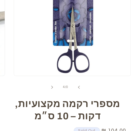
Open
media
1
של
4
/
0
in
modal
מספרי רקמה מקצועיות,
דקות – 10 ס״מ
מחיר
104.00 ₪
Sold Out