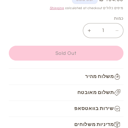
רגיל
מיסים כלולים
calculated at checkout.
Shipping
כמות
Increase
Decrease
quantity
quantity
for
for
מספרי
מספרי
Sold Out
רקמה
רקמה
מקצועיות,
מקצועיות,
דקות
דקות
משלוח מהיר
–
–
10
10
ס״מ
ס״מ
תשלום מאובטח
שירות בוואטסאפ
מדיניות משלוחים