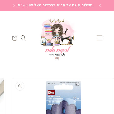
Skip to
חלום
משלוח חינם עד הבית ברכישה מעל 399 ש״ח
משלוח
content
עגלה
Skip to
product
information