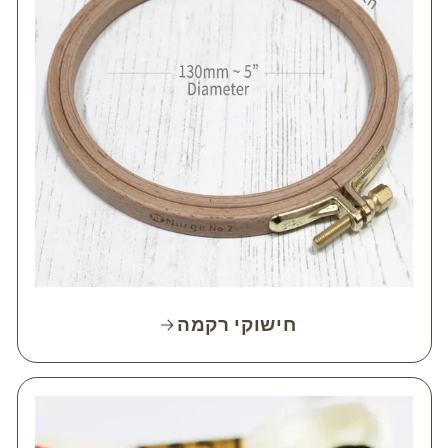
חישוקי רקמה